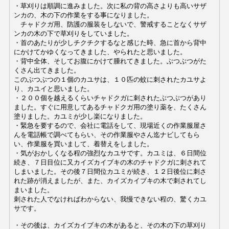
・草刈りは順調に進みました。次に私の背の高さよりも高いサザ
ンカの、木の下の作業をする事になりました。
チャドクガ用、防護の服装をしないで、警戒することなくサザ
ンカの木の下で草刈りをしていました。
・首のあたりが少しチクチクするなと感じた時、急に首から背中
にかけてかゆくなってきました、やられたと思いました。
・背中全体、そしてお腹にかけて腫れてきました。ぶつぶつがた
くさん出てきました。
このぶつぶつの１個のカユサは、１０匹の蚊に刺されたカユサよ
り、カユイと思いました。
・２００個を越えるくらいチャドクガに刺されたぶつぶつがあり
ました。
すぐに用意してあるチャドクガ用の塗り薬を、たくさん
塗りました。
カユミが少し楽になりました。
・緊急を要するので、会社に電話をして、現場近くの作業服屋さ
んを電話帳で調べてもらい、その作業服やさん迄ナビしてもら
い、作業服を買いまして、着替えをしました。
・気がおかしくなる程の強烈なカユサです。カユミは、６日間位
続き、７日目位に又カイズカイブキの木のチャドクガに刺されて
しまいました。その後７日間位カユミが続き、１２日後位に刺さ
れた跡が消えましたが、また、カイズカイブキの木で刺されてし
まいました。
刺された人でなければわからない、我慢できない程の、驚くカユ
サです。
・その後は、カイズカイブキの木があると、その木の下の草刈り