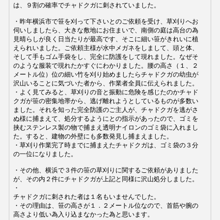
は、９割の確率でチャドクガに刺されていました。
・昨年横浜市で笹を刈って下さいとのご依頼を受け、草刈りへお
伺いしましたら、大きな敷地にお住まいで、南側の庭は高台の為
見晴らしが良く日当たりが最高です、そこに細い笹がきれいに植
えられいました。ご依頼主様が水中メガネをしまして、頭と体、
そして手もゴム手袋をし、完全に防護をして現れました。なぜそ
のような服装で現れたかすぐにわかりました。腰の高さ（１、２
メートル位）位の細い竹を刈り始めましたらチャドクガの幼虫が
沢山いることに気づいた者から、作業者全員に伝えられました。
・よく見てみると、草刈りの音と振動に危険を感じたのかチャド
クガが笹の密集地帯から、逃げ離れようとしているものが多数い
ました。それを知った完全防護のご主人が、チャドクガを逃がさ
ぬ様に捕まえて、処分するようにとの指示があったので、ゴミを
挟むステンレス製の物で捕まえ透明ナイロンのゴミ袋に入れまし
た。すると、建物の外壁にも多数発見し捕まえました。
・草刈り作業完了時までに捕まえたチャドクガは、ゴミ袋の３分
の一位になりました。
・その他、横浜で３件の笹の草刈りに関するご依頼がありました
が、その内２件にチャドクガが上記と同様に沢山処分しました。
・
チャドクガに刺された者は１名もいませんでした。
・その理由は、笹の高さが１．２メートル位なので、首筋や腕の
高さより低い為入り込まなかった為と思います。