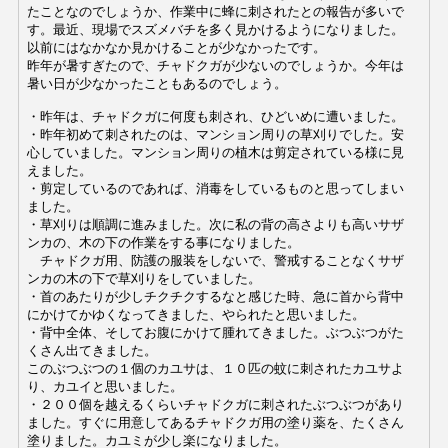
たことなのでしょうか、作業中に蜂に刺されたとの報告が多いで
す。最近、現場でスズメバチを多く見かけるようになりました。
以前にはなかなか見かけることが少なかったです。
昨年が暑すぎたので、チャドクガが少ないのでしょうか。今年は
暑い日が少なかったこともあるのでしょう。
・
昨年は、チャドクガに何度も刺され、ひどいめに遭いました。
・昨年初めて刺されたのは、マンション周りの草刈りでした。安
心していました。マンション周りの植木は剪定されている様に見
えました。
・剪定しているのであれば、消毒をしているものと思ってしまい
ました。
・草刈りは順調に進みました。次に私の背の高さよりも高いサザ
ンカの、木の下の作業をする事になりました。
チャドクガ用、防護の服装をしないで、警戒することなくサザ
ンカの木の下で草刈りをしていました。
・首のあたりが少しチクチクするなと感じた時、急に首から背中
にかけてかゆくなってきました、やられたと思いました。
・背中全体、そしてお腹にかけて腫れてきました。ぶつぶつがた
くさん出てきました。
このぶつぶつの１個のカユサは、１０匹の蚊に刺されたカユサよ
り、カユイと思いました。
・２００個を越えるくらいチャドクガに刺されたぶつぶつがあり
ました。
すぐに用意してあるチャドクガ用の塗り薬を、たくさん
塗りました。
カユミが少し楽になりました。