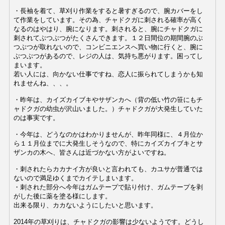
・長袖を着て、草刈り作業をすると暑すぎるので、腕カバーをし
て作業をしています。その為、
チャドクガに刺される確率が高く
なるのはやはり、腕になります。刺されると、腕にチャドクガに
刺されてぶつぶつがたくさんできます。１２日間位の期間腕のぶ
つぶつが取れないので、コンビニエンスへ買い物に行くと、腕に
ぶつぶつがあるので、レジの人は、気持ち悪がります。困ってし
まいます。
若い人には、向かない仕事ですね、恋人に振られてしまうかも知
れませんね、、、。
・
昨年は、カイズカイブキやサザンカへ（背の低い竹の笹にもチ
ャドクガの幼虫が沢山いました。）チャドクガが大発生していた
のは事実です。
・今年は、どうなのかはわかりませんが、昨年同様に、４月位か
ら１１月位までに大発生しそうなので、特にカイズカイブキとサ
ザンカの木へ、皆さんは近づかない方がよいですね。
・刺されたらカカナイ方が良いと言われても、カユサが普通では
ないので満足ゆくまでカイテしまいます。
・
刺された部分へ
今年はガムテープで貼り付け、ガムテープを剥
がした後に薬を塗る様にします。
出来る限り、カカないようにしたいと思います。
2014年の草刈りは、チャドクガの影響は少ないようです。どうし