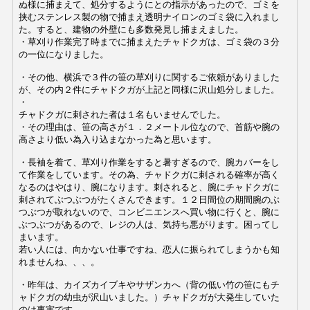
ぬ様に捕まえて、処分するようにとの指示があったので、ゴミを
挟むステンレス製の物で捕まえ透明ナイロンのゴミ袋に入れまし
た。すると、建物の外壁にも多数発見し捕まえました。
・草刈り作業完了時までに捕まえたチャドクガは、ゴミ袋の３分
の一位になりました。
・その他、横浜で３件の笹の草刈りに関するご依頼がありました
が、その内２件にチャドクガが上記と同様に沢山処分しました。
・
チャドクガに刺された者は１名もいませんでした。
・その理由は、笹の高さが１．２メートル位なので、首筋や腕の
高さより低い為入り込まなかった為と思います。
・長袖を着て、草刈り作業をすると暑すぎるので、腕カバーをし
て作業をしています。その為、
チャドクガに刺される確率が高く
なるのはやはり、腕になります。刺されると、腕にチャドクガに
刺されてぶつぶつがたくさんできます。１２日間位の期間腕のぶ
つぶつが取れないので、コンビニエンスへ買い物に行くと、腕に
ぶつぶつがあるので、レジの人は、気持ち悪がります。困ってし
まいます。
若い人には、向かない仕事ですね、恋人に振られてしまうかも知
れませんね、、、。
・
昨年は、カイズカイブキやサザンカへ（背の低い竹の笹にもチ
ャドクガの幼虫が沢山いました。）チャドクガが大発生していた
のは事実です。