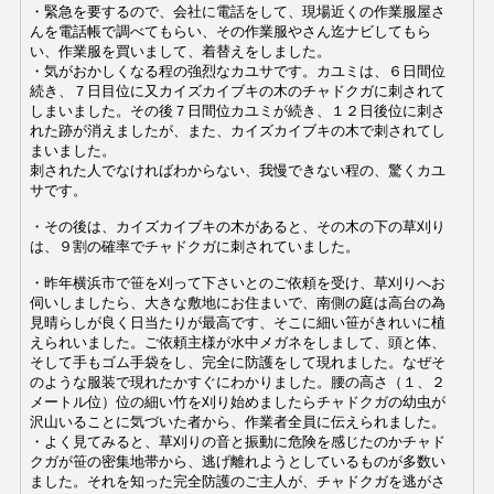
・緊急を要するので、会社に電話をして、現場近くの作業服屋さ
んを電話帳で調べてもらい、その作業服やさん迄ナビしてもら
い、作業服を買いまして、着替えをしました。
・気がおかしくなる程の強烈なカユサです。カユミは、６日間位
続き、７日目位に又カイズカイブキの木のチャドクガに刺されて
しまいました。その後７日間位カユミが続き、１２日後位に刺さ
れた跡が消えましたが、また、カイズカイブキの木で刺されてし
まいました。
刺された人でなければわからない、我慢できない程の、驚くカユ
サです。
・その後は、カイズカイブキの木があると、その木の下の草刈り
は、９割の確率でチャドクガに刺されていました。
・昨年横浜市で笹を刈って下さいとのご依頼を受け、草刈りへお
伺いしましたら、大きな敷地にお住まいで、南側の庭は高台の為
見晴らしが良く日当たりが最高です、そこに細い笹がきれいに植
えられいました。ご依頼主様が水中メガネをしまして、頭と体、
そして手もゴム手袋をし、完全に防護をして現れました。なぜそ
のような服装で現れたかすぐにわかりました。腰の高さ（１、２
メートル位）位の細い竹を刈り始めましたらチャドクガの幼虫が
沢山いることに気づいた者から、作業者全員に伝えられました。
・よく見てみると、草刈りの音と振動に危険を感じたのかチャド
クガが笹の密集地帯から、逃げ離れようとしているものが多数い
ました。それを知った完全防護のご主人が、チャドクガを逃がさ