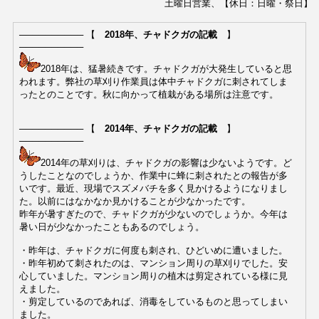
土曜日営業、【休日：日曜・祭日】
────────── 【
2018年、チャドクガの記載
】
──────────
2018年は、猛暑続きです。チャドクガが大発生していると思
われます。弊社の草刈り作業員は体中チャドクガに刺されてしま
ったとのことです。秋に向かって植栽がある場所は注意です。
────────── 【
2014年、チャドクガの記載
】
──────────
2014年の草刈りは、チャドクガの影響は少ないようです。ど
うしたことなのでしょうか、作業中に蜂に刺されたとの報告が多
いです。最近、現場でスズメバチを多く見かけるようになりまし
た。以前にはなかなか見かけることが少なかったです。
昨年が暑すぎたので、チャドクガが少ないのでしょうか。今年は
暑い日が少なかったこともあるのでしょう。
・
昨年は、チャドクガに何度も刺され、ひどいめに遭いました。
・昨年初めて刺されたのは、マンション周りの草刈りでした。安
心していました。マンション周りの植木は剪定されている様に見
えました。
・剪定しているのであれば、消毒をしているものと思ってしまい
ました。